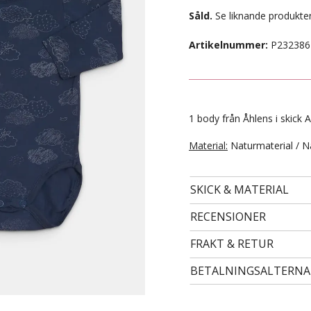
Såld.
Se liknande produkter
Artikelnummer:
P232386
1 body från Åhlens i skick A
Material:
Naturmaterial / N
SKICK & MATERIAL
- STORLEK 24 -
99 kr
RECENSIONER
FRAKT & RETUR
BETALNINGSALTERNA