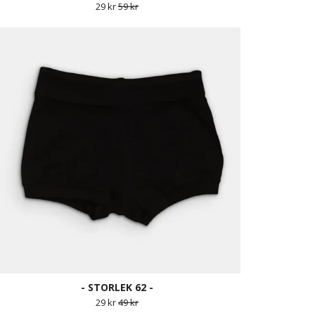
29 kr
59 kr
- STORLEK 62 -
29 kr
49 kr