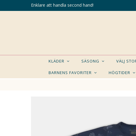
Enklare att handla second hand!
KLÄDER
SÄSONG
VÄLJ ST
BARNENS FAVORITER
HÖGTIDER
KANSK