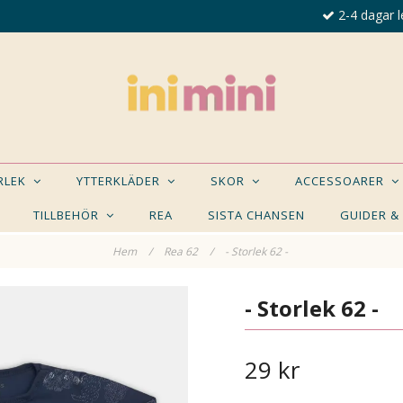
2-4 dagar l
ORLEK
YTTERKLÄDER
SKOR
ACCESSOARER
TILLBEHÖR
REA
SISTA CHANSEN
GUIDER &
Hem
/
Rea 62
/
- Storlek 62 -
E NÅGON AV DESSA PRODUKTER KAN INTRESSER
- Storlek 62 -
29 kr