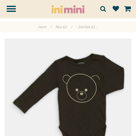
Hem
/
Rea 62
/
- Storlek 62 -