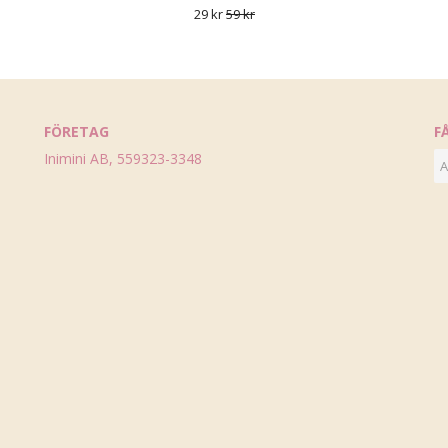
29 kr
59 kr
FÖRETAG
F
Inimini AB, 559323-3348