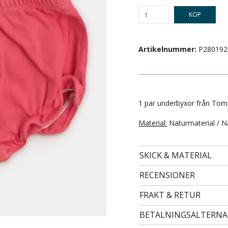
KÖP
Artikelnummer:
P280192
1 par underbyxor från Tommy
Material:
Naturmaterial / N
- STORLEK 24 -
99 kr
SKICK & MATERIAL
RECENSIONER
FRAKT & RETUR
BETALNINGSALTERNA