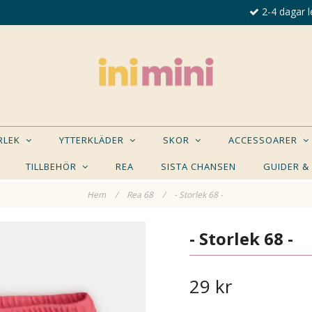
2-4 dagar l
ORLEK
YTTERKLÄDER
SKOR
ACCESSOARER
TILLBEHÖR
REA
SISTA CHANSEN
GUIDER &
Hem
/
Rea 68
/
- Storlek 68 -
E NÅGON AV DESSA PRODUKTER KAN INTRESSER
- Storlek 68 -
29 kr