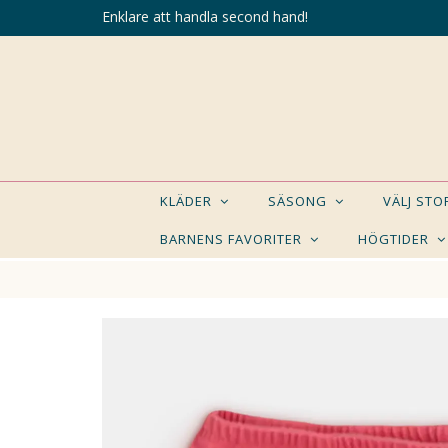
Enklare att handla second hand!
KLÄDER
SÄSONG
VÄLJ ST
BARNENS FAVORITER
HÖGTIDER
KANSK