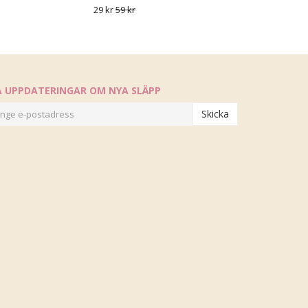
29 kr
59 kr
Å UPPDATERINGAR OM NYA SLÄPP
Skicka