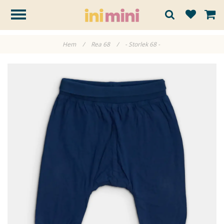
Hem
/
Rea 68
/
- Storlek 68 -