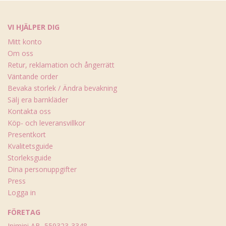
VI HJÄLPER DIG
Mitt konto
Om oss
Retur, reklamation och ångerrätt
Väntande order
Bevaka storlek / Ändra bevakning
Sälj era barnkläder
Kontakta oss
Köp- och leveransvillkor
Presentkort
Kvalitetsguide
Storleksguide
Dina personuppgifter
Press
Logga in
FÖRETAG
Inimini AB, 559323-3348