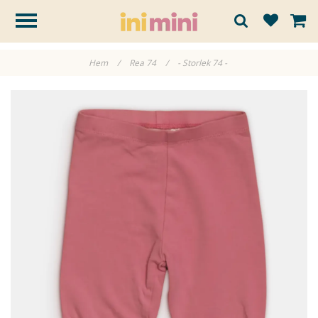
Hem
/
Rea 74
/
- Storlek 74 -