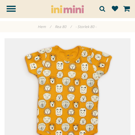
Hem
/
Rea 80
/
- Storlek 80 -