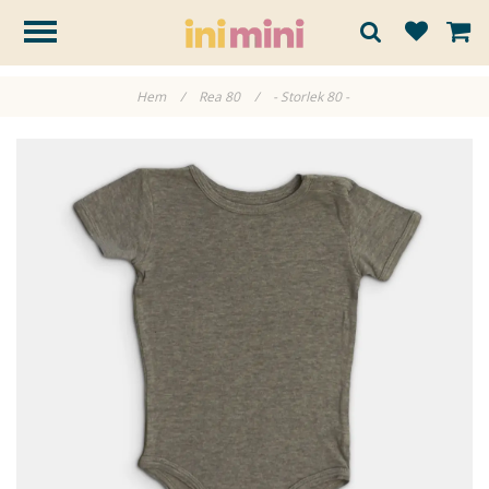
Hem
/
Rea 80
/
- Storlek 80 -