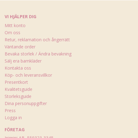
VI HJÄLPER DIG
Mitt konto
Om oss
Retur, reklamation och ångerrätt
Väntande order
Bevaka storlek / Ändra bevakning
Sälj era barnkläder
Kontakta oss
Köp- och leveransvillkor
Presentkort
Kvalitetsguide
Storleksguide
Dina personuppgifter
Press
Logga in
FÖRETAG
Inimini AB, 559323-3348