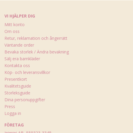
VI HJÄLPER DIG
Mitt konto
Om oss
Retur, reklamation och ångerrätt
Väntande order
Bevaka storlek / Ändra bevakning
Sälj era barnkläder
Kontakta oss
Köp- och leveransvillkor
Presentkort
Kvalitetsguide
Storleksguide
Dina personuppgifter
Press
Logga in
FÖRETAG
Inimini AB, 559323-3348