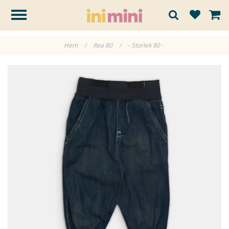
Hem
/
Rea 80
/
- Storlek 80 -