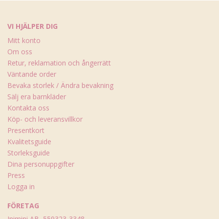
VI HJÄLPER DIG
Mitt konto
Om oss
Retur, reklamation och ångerrätt
Väntande order
Bevaka storlek / Ändra bevakning
Sälj era barnkläder
Kontakta oss
Köp- och leveransvillkor
Presentkort
Kvalitetsguide
Storleksguide
Dina personuppgifter
Press
Logga in
FÖRETAG
Inimini AB, 559323-3348