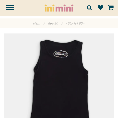
Hem
/
Rea 80
/
- Storlek 80 -