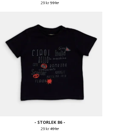
29 kr
59 kr
- STORLEK 86 -
29 kr
49 kr