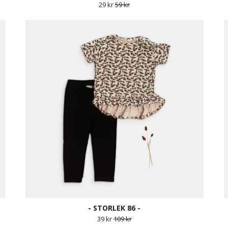
29 kr
59 kr
- STORLEK 86 -
39 kr
109 kr