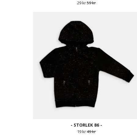
29 kr
59 kr
- STORLEK 86 -
19 kr
49 kr