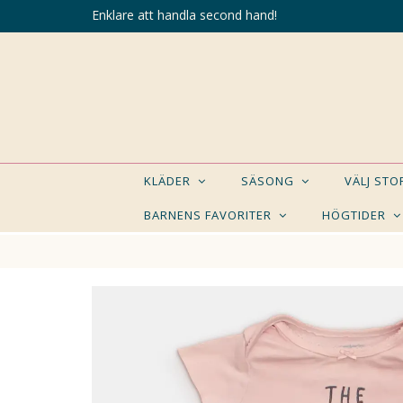
Enklare att handla second hand!
KLÄDER
SÄSONG
VÄLJ ST
BARNENS FAVORITER
HÖGTIDER
KANSK