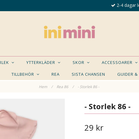
2-4 dagar l
ORLEK
YTTERKLÄDER
SKOR
ACCESSOARER
TILLBEHÖR
REA
SISTA CHANSEN
GUIDER &
Hem
/
Rea 86
/
- Storlek 86 -
E NÅGON AV DESSA PRODUKTER KAN INTRESSER
- Storlek 86 -
29 kr