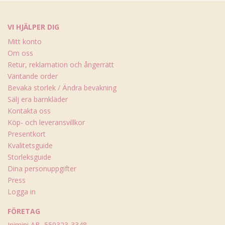
VI HJÄLPER DIG
Mitt konto
Om oss
Retur, reklamation och ångerrätt
Väntande order
Bevaka storlek / Ändra bevakning
Sälj era barnkläder
Kontakta oss
Köp- och leveransvillkor
Presentkort
Kvalitetsguide
Storleksguide
Dina personuppgifter
Press
Logga in
FÖRETAG
Inimini AB, 559323-3348