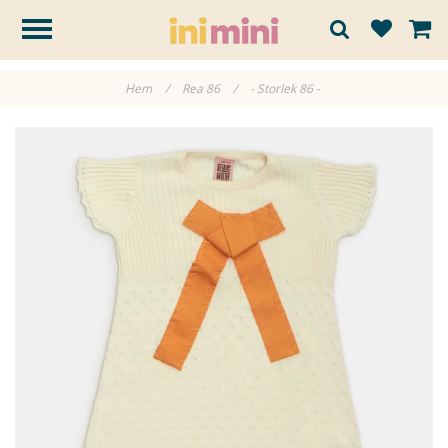
Hem
/
Rea 86
/
- Storlek 86 -