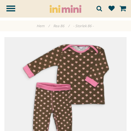
Hem
/
Rea 86
/
- Storlek 86 -