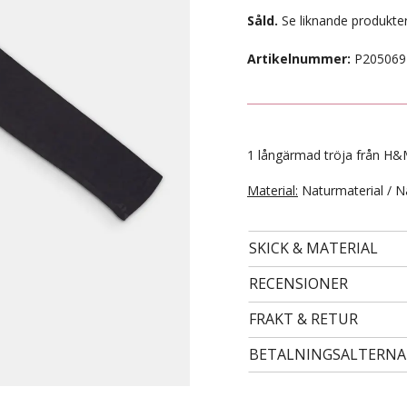
Såld.
Se liknande produkter
Artikelnummer:
P205069
1 långärmad tröja från H&M
Material:
Naturmaterial / N
SKICK & MATERIAL
- STORLEK 122/128 -
99 kr
RECENSIONER
FRAKT & RETUR
BETALNINGSALTERNA