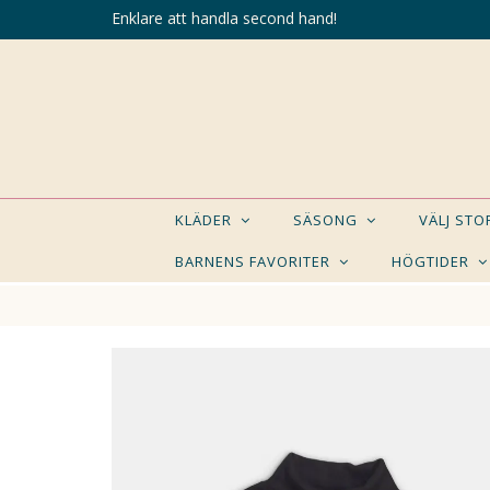
Enklare att handla second hand!
KLÄDER
SÄSONG
VÄLJ ST
BARNENS FAVORITER
HÖGTIDER
KANSK