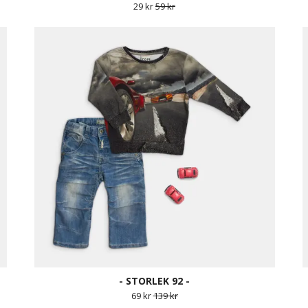
29 kr
59 kr
- STORLEK 92 -
69 kr
139 kr