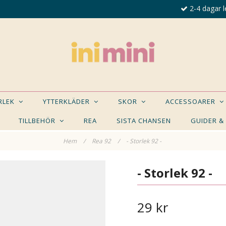
2-4 dagar l
ORLEK
YTTERKLÄDER
SKOR
ACCESSOARER
TILLBEHÖR
REA
SISTA CHANSEN
GUIDER &
Hem
/
Rea 92
/
- Storlek 92 -
E NÅGON AV DESSA PRODUKTER KAN INTRESSER
- Storlek 92 -
29 kr