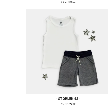
29 kr
59 kr
- STORLEK 92 -
49 kr
89 kr