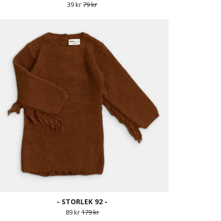
39 kr
79 kr
- STORLEK 92 -
89 kr
179 kr