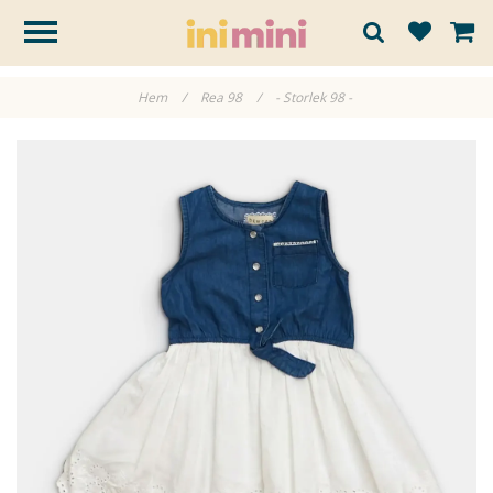
Hem
/
Rea 98
/
- Storlek 98 -