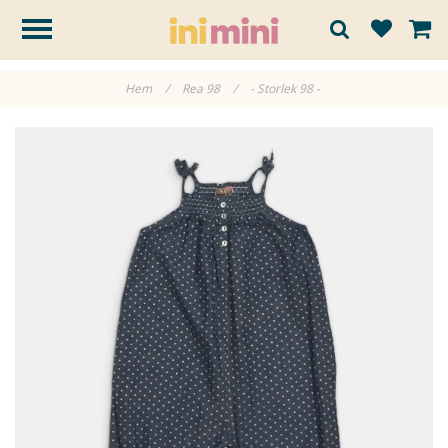
Hem
/
Rea 98
/
- Storlek 98 -