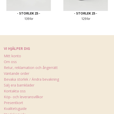
- STORLEK 25 -
- STORLEK 25 -
139 kr
129 kr
VI HJÄLPER DIG
Mitt konto
Om oss
Retur, reklamation och ångerrätt
Väntande order
Bevaka storlek / Ändra bevakning
Sälj era barnkläder
Kontakta oss
Köp- och leveransvillkor
Presentkort
Kvalitetsguide