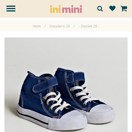
Hem
/
Sneakers 25
/
- Storlek 25 -