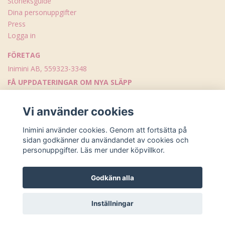
Storleksguide
Dina personuppgifter
Press
Logga in
FÖRETAG
Inimini AB, 559323-3348
FÅ UPPDATERINGAR OM NYA SLÄPP
Skicka
Vi använder cookies
Inimini använder cookies. Genom att fortsätta på
sidan godkänner du användandet av cookies och
personuppgifter. Läs mer under köpvillkor.
Godkänn alla
© Copyright Inimini
Inställningar
Powered by Quickbutik