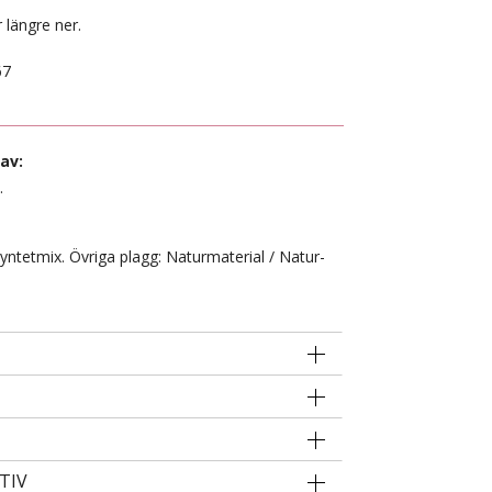
 längre ner.
67
av:
.
Syntetmix. Övriga plagg: Naturmaterial / Natur-
TIV