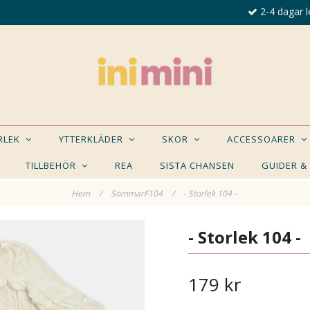
2-4 dagar l
ORLEK
YTTERKLÄDER
SKOR
ACCESSOARER
TILLBEHÖR
REA
SISTA CHANSEN
GUIDER &
Hem
/
SommarF104
/
- Storlek 104 -
E NÅGON AV DESSA PRODUKTER KAN INTRESSER
- Storlek 104 -
179 kr