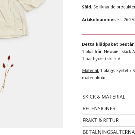
Såld.
Se liknande produkter
Artikelnummer:
kit-2607
Detta klädpaket består 
1 blus från Newbie i skick A
1 par byxor i skick A.
Material:
1 plagg: Syntet / 
materialmix.
- STORLEK 24 -
99 kr
SKICK & MATERIAL
RECENSIONER
FRAKT & RETUR
BETALNINGSALTERNA