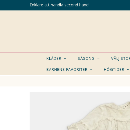
Enklare att handla second hand!
KLÄDER
SÄSONG
VÄLJ ST
BARNENS FAVORITER
HÖGTIDER
KANSK