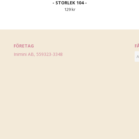
- STORLEK 104 -
129 kr
FÖRETAG
F
Inimini AB, 559323-3348