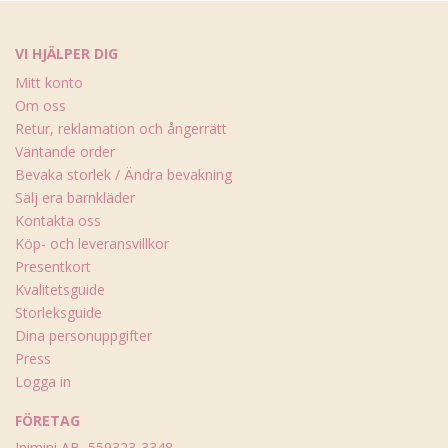
VI HJÄLPER DIG
Mitt konto
Om oss
Retur, reklamation och ångerrätt
Väntande order
Bevaka storlek / Ändra bevakning
Sälj era barnkläder
Kontakta oss
Köp- och leveransvillkor
Presentkort
Kvalitetsguide
Storleksguide
Dina personuppgifter
Press
Logga in
FÖRETAG
Inimini AB, 559323-3348