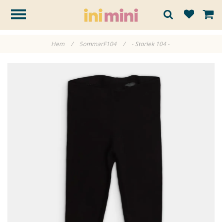
Hem
/
SommarF104
/
- Storlek 104 -