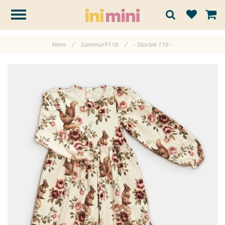
Hem
/
SommarF116
/
- Storlek 116 -