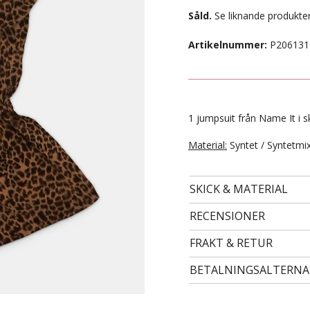
Såld.
Se liknande produkter
Artikelnummer:
P206131
1 jumpsuit från Name It i sk
Material:
Syntet / Syntetmi
SKICK & MATERIAL
- STORLEK 134/140 -
49 kr
RECENSIONER
FRAKT & RETUR
BETALNINGSALTERNA