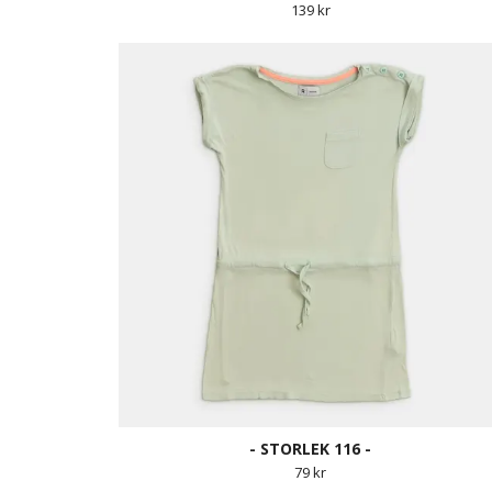
139 kr
- STORLEK 116 -
79 kr