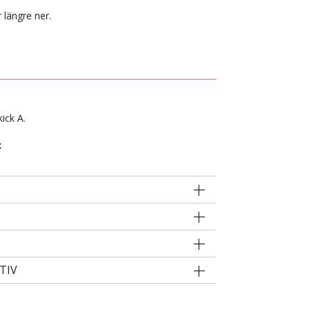
 längre ner.
ick A.
x
TIV