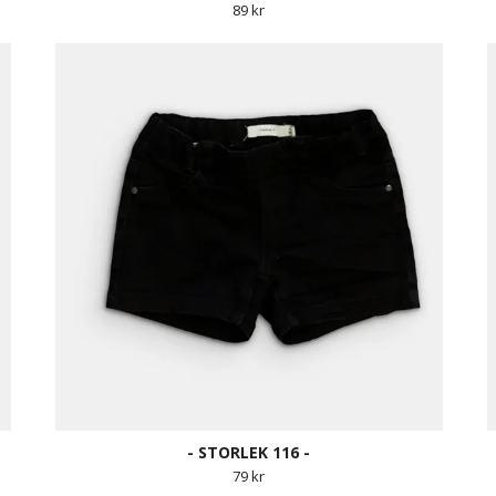
89 kr
- STORLEK 116 -
79 kr