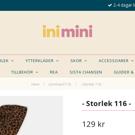
2-4 dagar l
ORLEK
YTTERKLÄDER
SKOR
ACCESSOARER
TILLBEHÖR
REA
SISTA CHANSEN
GUIDER &
Hem
/
SommarF116
/
- Storlek 116 -
E NÅGON AV DESSA PRODUKTER KAN INTRESSER
- Storlek 116 -
129 kr