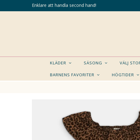
Enklare att handla second hand!
KLÄDER
SÄSONG
VÄLJ ST
BARNENS FAVORITER
HÖGTIDER
KANSK