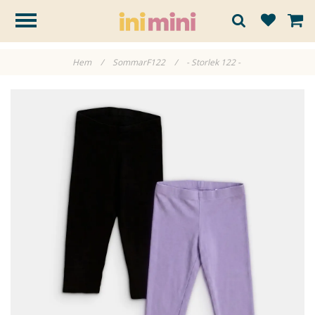
Hem
/
SommarF122
/
- Storlek 122 -