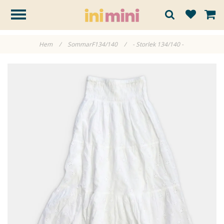
Hem
/
SommarF134/140
/
- Storlek 134/140 -