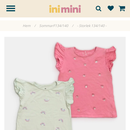
Hem
/
SommarF134/140
/
- Storlek 134/140 -