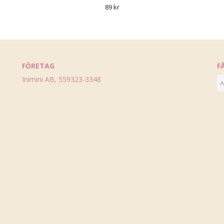
89 kr
FÖRETAG
F
Inimini AB, 559323-3348