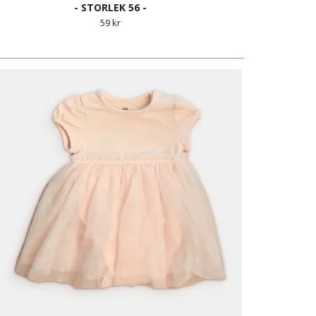
- STORLEK 56 -
59 kr