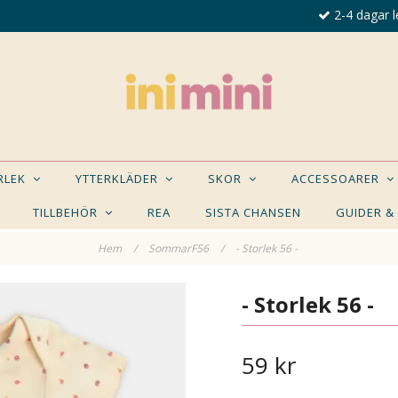
2-4 dagar l
ORLEK
YTTERKLÄDER
SKOR
ACCESSOARER
TILLBEHÖR
REA
SISTA CHANSEN
GUIDER &
Hem
/
SommarF56
/
- Storlek 56 -
E NÅGON AV DESSA PRODUKTER KAN INTRESSER
- Storlek 56 -
59 kr