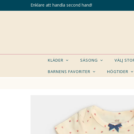
Enklare att handla second hand!
KLÄDER
SÄSONG
VÄLJ ST
BARNENS FAVORITER
HÖGTIDER
KANSK