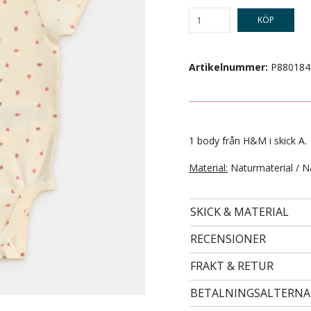
KÖP
Artikelnummer:
P880184
1 body från H&M i skick A.
Material:
Naturmaterial / N
- STORLEK 62 -
49 kr
SKICK & MATERIAL
RECENSIONER
FRAKT & RETUR
BETALNINGSALTERNA