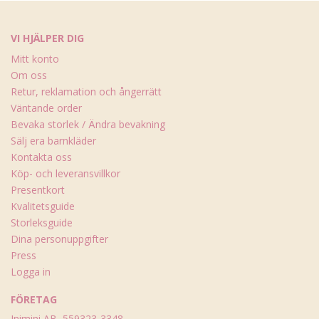
VI HJÄLPER DIG
Mitt konto
Om oss
Retur, reklamation och ångerrätt
Väntande order
Bevaka storlek / Ändra bevakning
Sälj era barnkläder
Kontakta oss
Köp- och leveransvillkor
Presentkort
Kvalitetsguide
Storleksguide
Dina personuppgifter
Press
Logga in
FÖRETAG
Inimini AB, 559323-3348