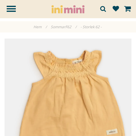
Hem
/
SommarF62
/
- Storlek 62 -