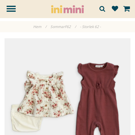
Hem
/
SommarF62
/
- Storlek 62 -