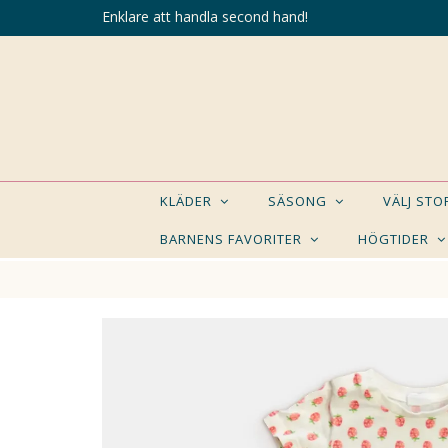
Enklare att handla second hand!
KLÄDER
SÄSONG
VÄLJ ST
BARNENS FAVORITER
HÖGTIDER
KANSK