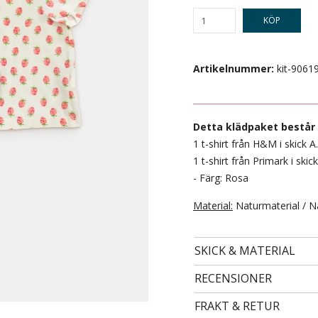
KÖP
Artikelnummer:
kit-9061
Detta klädpaket består 
1 t-shirt från H&M i skick A.
1 t-shirt från Primark i skick
- Färg: Rosa
- STORLEK 134/140 -
Material:
Naturmaterial / N
49 kr
SKICK & MATERIAL
RECENSIONER
FRAKT & RETUR