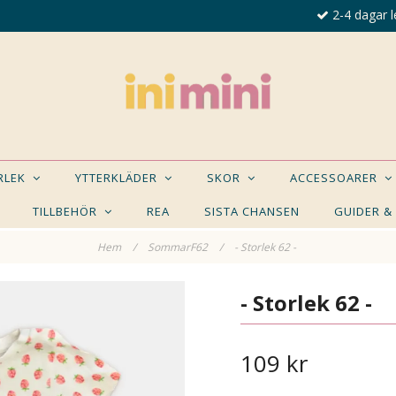
2-4 dagar l
ORLEK
YTTERKLÄDER
SKOR
ACCESSOARER
TILLBEHÖR
REA
SISTA CHANSEN
GUIDER &
Hem
/
SommarF62
/
- Storlek 62 -
E NÅGON AV DESSA PRODUKTER KAN INTRESSER
- Storlek 62 -
109 kr