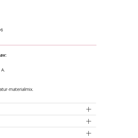
96
av:
 A.
atur-materialmix.