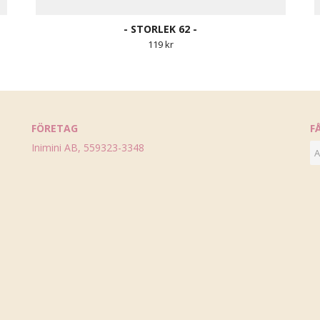
- STORLEK 62 -
119 kr
FÖRETAG
F
Inimini AB, 559323-3348