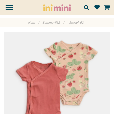
Hem
/
SommarF62
/
- Storlek 62 -