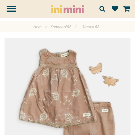
Hem
/
SommarF62
/
- Storlek 62 -