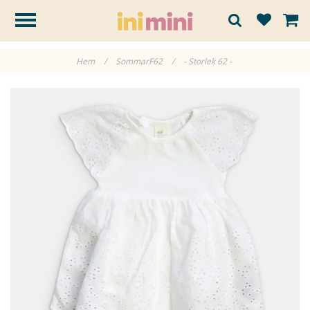
Hem
/
SommarF62
/
- Storlek 62 -