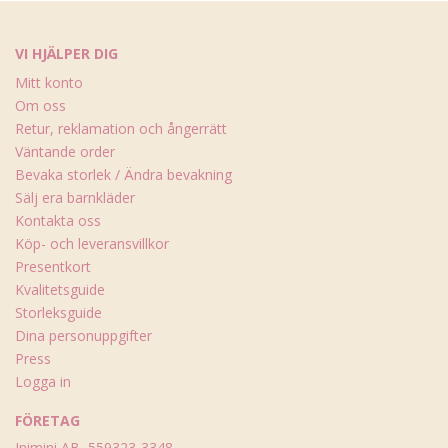
VI HJÄLPER DIG
Mitt konto
Om oss
Retur, reklamation och ångerrätt
Väntande order
Bevaka storlek / Ändra bevakning
Sälj era barnkläder
Kontakta oss
Köp- och leveransvillkor
Presentkort
Kvalitetsguide
Storleksguide
Dina personuppgifter
Press
Logga in
FÖRETAG
Inimini AB, 559323-3348