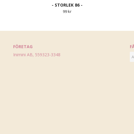
- STORLEK 86 -
99 kr
FÖRETAG
F
Inimini AB, 559323-3348