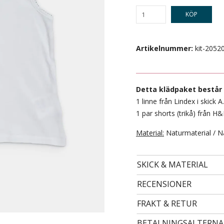
KÖP
Artikelnummer:
kit-2052
Detta klädpaket består 
1 linne från Lindex i skick A.
1 par shorts (trikå) från H&
Material:
Naturmaterial / N
- STORLEK 86 -
79 kr
SKICK & MATERIAL
RECENSIONER
FRAKT & RETUR
BETALNINGSALTERNA