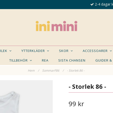
2-4 dagar l
ORLEK
YTTERKLÄDER
SKOR
ACCESSOARER
TILLBEHÖR
REA
SISTA CHANSEN
GUIDER &
Hem
/
SommarF86
/
- Storlek 86 -
E NÅGON AV DESSA PRODUKTER KAN INTRESSER
- Storlek 86 -
99 kr