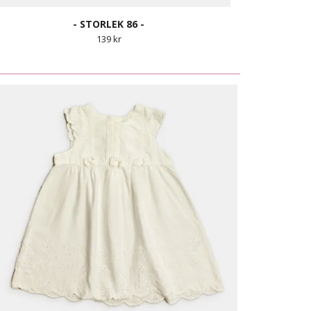
- STORLEK 86 -
139 kr