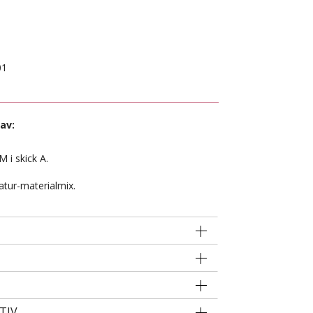
01
av:
M i skick A.
atur-materialmix.
TIV