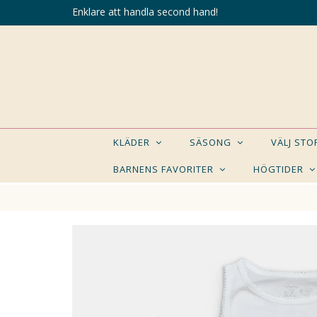
Enklare att handla second hand!
KLÄDER
SÄSONG
VÄLJ ST
BARNENS FAVORITER
HÖGTIDER
KANSK