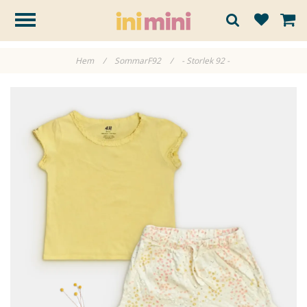
Hem
/
SommarF92
/
- Storlek 92 -