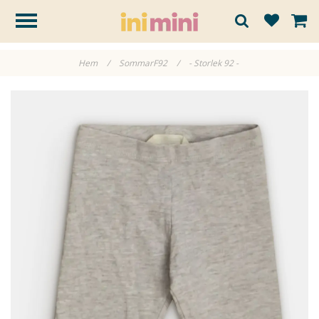
Hem
/
SommarF92
/
- Storlek 92 -