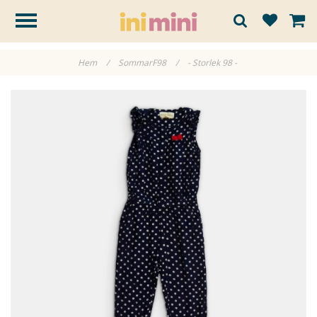
Hem
/
SommarF98
/
- Storlek 98 -