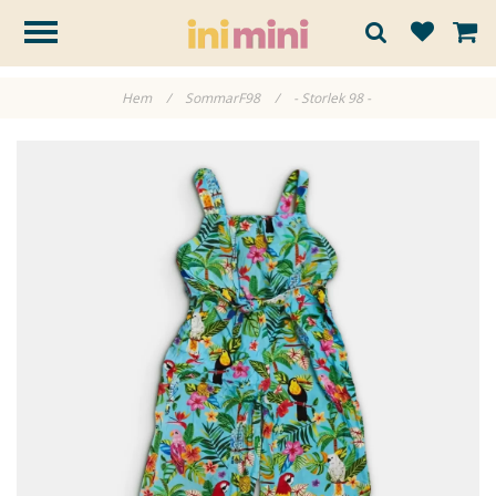
Hem
/
SommarF98
/
- Storlek 98 -