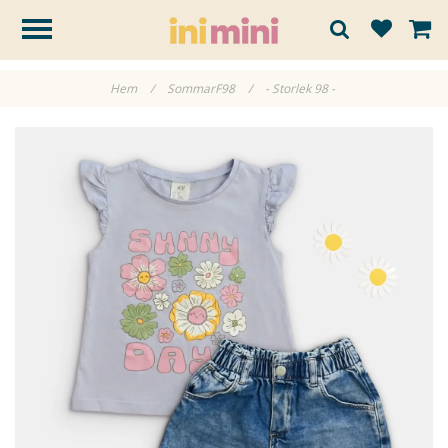
Hem
/
SommarF98
/
- Storlek 98 -