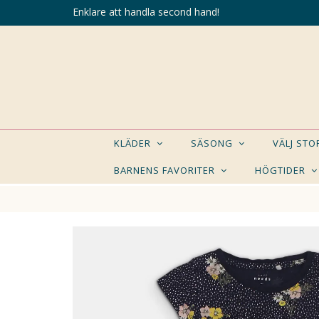
Enklare att handla second hand!
KLÄDER
SÄSONG
VÄLJ ST
BARNENS FAVORITER
HÖGTIDER
KANSK