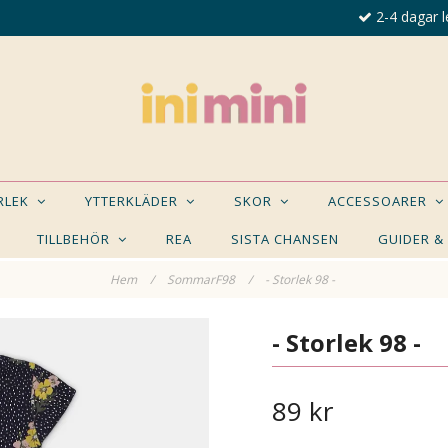
2-4 dagar l
ORLEK
YTTERKLÄDER
SKOR
ACCESSOARER
TILLBEHÖR
REA
SISTA CHANSEN
GUIDER &
Hem
/
SommarF98
/
- Storlek 98 -
E NÅGON AV DESSA PRODUKTER KAN INTRESSER
- Storlek 98 -
89 kr