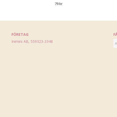
79 kr
FÖRETAG
F
Inimini AB, 559323-3348