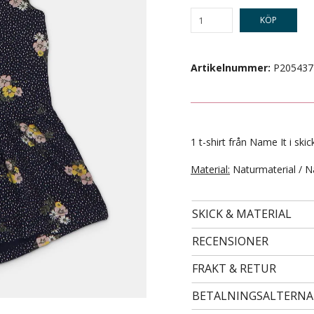
KÖP
Artikelnummer:
P205437
1 t-shirt från Name It i skic
Material:
Naturmaterial / N
- STORLEK 122/128 -
99 kr
SKICK & MATERIAL
RECENSIONER
FRAKT & RETUR
BETALNINGSALTERNA