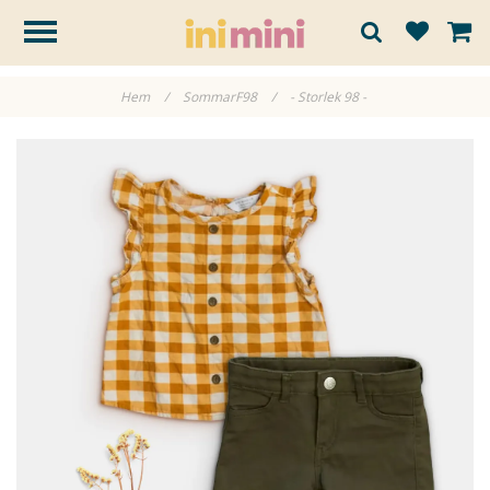
Hem
/
SommarF98
/
- Storlek 98 -