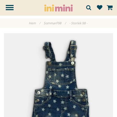
Hem
/
SommarF98
/
- Storlek 98 -