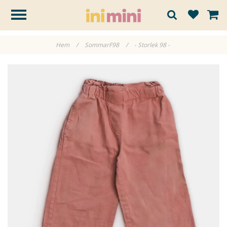
Hem
/
SommarF98
/
- Storlek 98 -