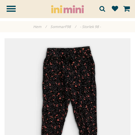
Hem
/
SommarF98
/
- Storlek 98 -