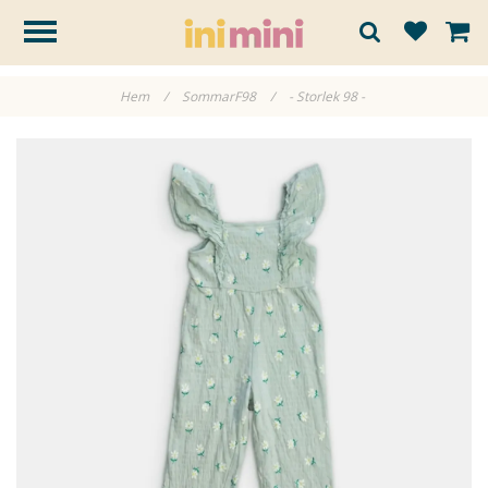
Hem
/
SommarF98
/
- Storlek 98 -