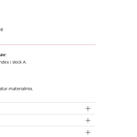
98
av:
ndex i skick A.
atur-materialmix.