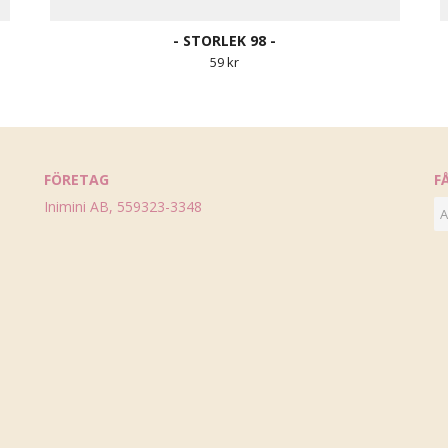
- STORLEK 98 -
59 kr
FÖRETAG
F
Inimini AB, 559323-3348