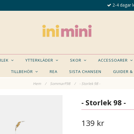
2-4 dagar l
ORLEK
YTTERKLÄDER
SKOR
ACCESSOARER
TILLBEHÖR
REA
SISTA CHANSEN
GUIDER &
Hem
/
SommarF98
/
- Storlek 98 -
E NÅGON AV DESSA PRODUKTER KAN INTRESSER
- Storlek 98 -
139 kr