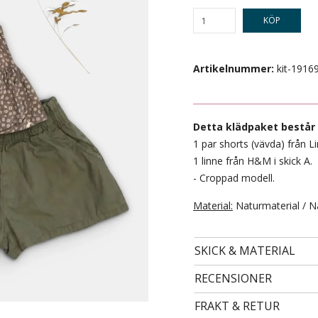
KÖP
Artikelnummer:
kit-1916
Detta klädpaket består 
1 par shorts (vävda) från Li
1 linne från H&M i skick A.
- Croppad modell.
- STORLEK 98/104 -
Material:
Naturmaterial / N
29 kr
SKICK & MATERIAL
RECENSIONER
FRAKT & RETUR