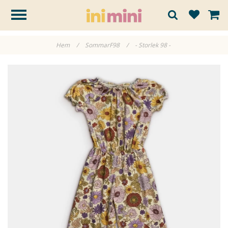
Hem
/
SommarF98
/
- Storlek 98 -