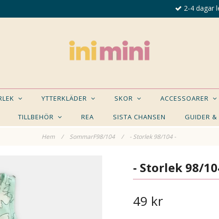
2-4 dagar l
ORLEK
YTTERKLÄDER
SKOR
ACCESSOARER
TILLBEHÖR
REA
SISTA CHANSEN
GUIDER &
Hem
/
SommarF98/104
/
- Storlek 98/104 -
E NÅGON AV DESSA PRODUKTER KAN INTRESSER
- Storlek 98/10
49 kr