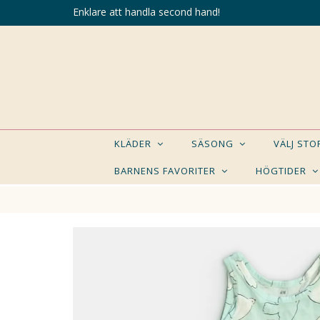
Enklare att handla second hand!
KLÄDER
SÄSONG
VÄLJ ST
BARNENS FAVORITER
HÖGTIDER
KANSK