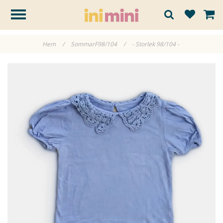
Hem
/
SommarF98/104
/
- Storlek 98/104 -