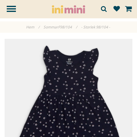
Hem
/
SommarF98/104
/
- Storlek 98/104 -