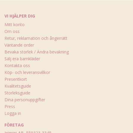
VI HJÄLPER DIG
Mitt konto
Om oss
Retur, reklamation och ångerrätt
Väntande order
Bevaka storlek / Ändra bevakning
Sälj era barnkläder
Kontakta oss
Köp- och leveransvillkor
Presentkort
Kvalitetsguide
Storleksguide
Dina personuppgifter
Press
Logga in
FÖRETAG
Inimini AB, 559323-3348