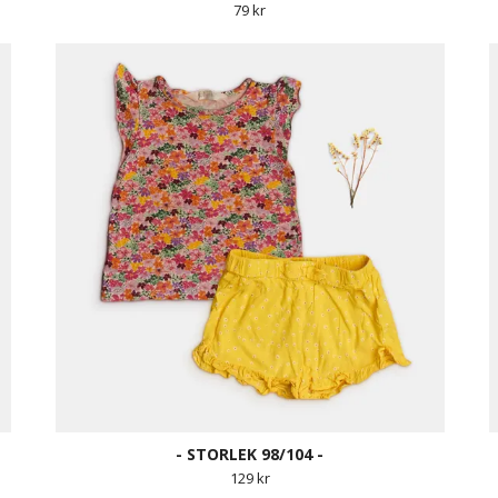
79 kr
- STORLEK 98/104 -
129 kr