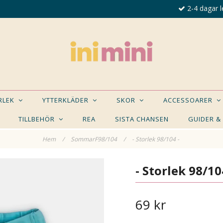
2-4 dagar l
ORLEK
YTTERKLÄDER
SKOR
ACCESSOARER
TILLBEHÖR
REA
SISTA CHANSEN
GUIDER &
Hem
/
SommarF98/104
/
- Storlek 98/104 -
E NÅGON AV DESSA PRODUKTER KAN INTRESSER
- Storlek 98/10
69 kr