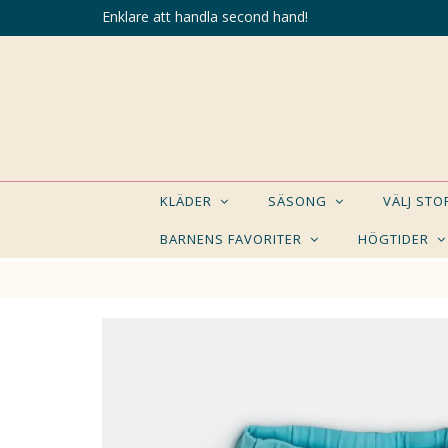
Enklare att handla second hand!
KLÄDER
SÄSONG
VÄLJ ST
BARNENS FAVORITER
HÖGTIDER
KANSK