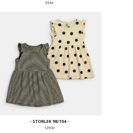
59 kr
- STORLEK 98/104 -
129 kr