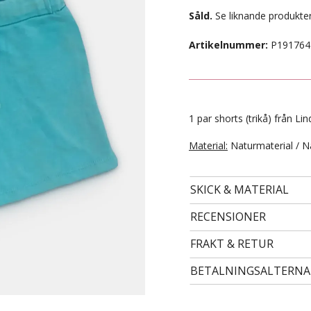
Såld.
Se liknande produkter
Artikelnummer:
P191764
1 par shorts (trikå) från Lin
Material:
Naturmaterial / N
SKICK & MATERIAL
- STORLEK 134/140 -
49 kr
RECENSIONER
FRAKT & RETUR
BETALNINGSALTERNA