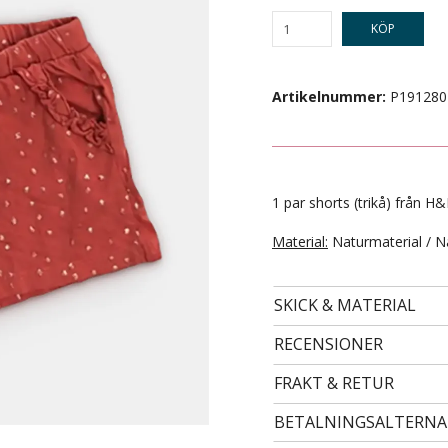
KÖP
Artikelnummer:
P191280
1 par shorts (trikå) från H&
Material:
Naturmaterial / N
- STORLEK 24 -
99 kr
SKICK & MATERIAL
RECENSIONER
FRAKT & RETUR
BETALNINGSALTERNA