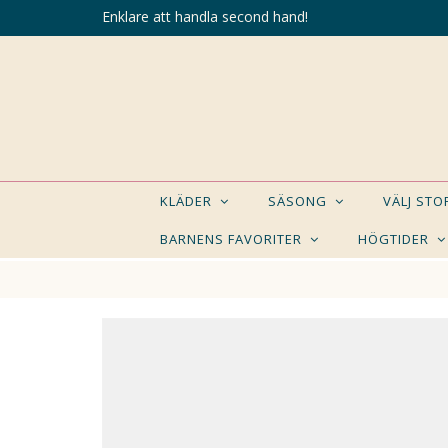
Enklare att handla second hand!
KLÄDER
SÄSONG
VÄLJ ST
BARNENS FAVORITER
HÖGTIDER
KANSK