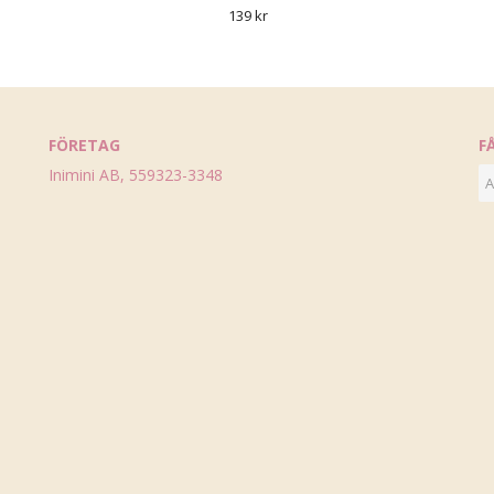
139 kr
FÖRETAG
F
Inimini AB, 559323-3348