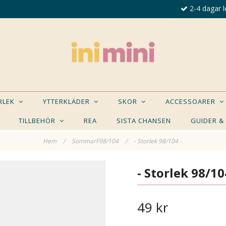
2-4 dagar l
ORLEK
YTTERKLÄDER
SKOR
ACCESSOARER
TILLBEHÖR
REA
SISTA CHANSEN
GUIDER &
Hem
/
SommarF98/104
/
- Storlek 98/104 -
E NÅGON AV DESSA PRODUKTER KAN INTRESSER
- Storlek 98/10
49 kr